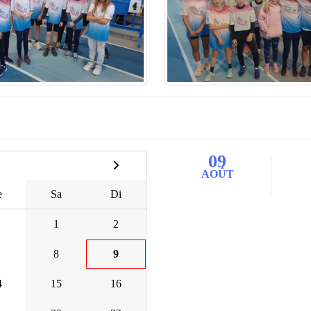
09
AOÛT
e
Sa
Di
1
2
8
9
4
15
16