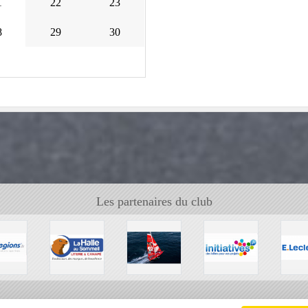
1
22
23
8
29
30
Les partenaires du club