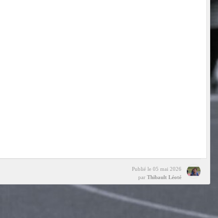
Publié le
05 mai 2026
par
Thibault Léoté