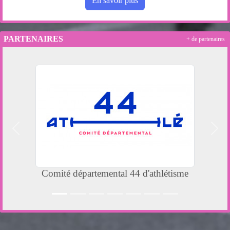
En savoir plus
PARTENAIRES
+ de partenaires
Précedent
Suiv
Comité départemental 44 d'athlétisme