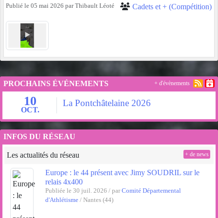
Publié le
05 mai 2026
par
Thibault Léoté
Cadets et + (Compétition)
PROCHAINS ÉVÉNEMENTS
+ d'évènements
10
La Pontchâtelaine 2026
OCT.
INFOS DU RÉSEAU
Les actualités du réseau
+ de news
Europe : le 44 présent avec Jimy SOUDRIL sur le
relais 4x400
Publiée le 30 juil. 2026 / par
Comité Départemental
d'Athlétisme
/ Nantes (44)