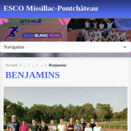
Panneau de gestion des cookies
ESCO Missillac-Pontchâteau
Accueil
Benjamins
BENJAMINS