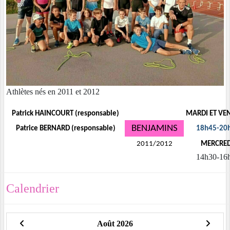
Athlètes nés en 2011 et 2012
Patrick HAINCOURT (responsable)
MARDI ET VE
BENJAMINS
Patrice BERNARD (responsable)
18h45-20
2011/2012
MERCRE
14h30-16
Calendrier
Août 2026