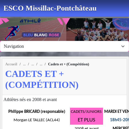
Panneau de gestion des cookies
ESCO Missillac-Pontchâteau
Accueil
Cadets et + (Compétition)
CADETS ET +
(COMPÉTITION)
Athlètes nés en 2008 et avant
Philippe BRICARD (responsable)
CADETS/JUNIORS
MARDI ET VE
ET PLUS
Morgan LE TALLEC (ACL44)
18h45-20
2008 et avant
MERCRE