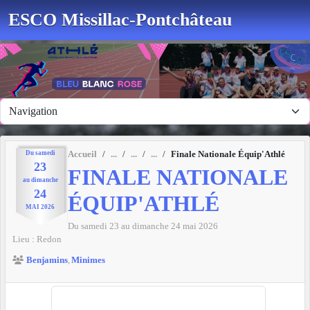
Panneau de gestion des cookies
ESCO Missillac-Pontchâteau
Du
samedi
Accueil
Finale Nationale Équip'Athlé
23
FINALE NATIONALE
au
dimanche
24
ÉQUIP'ATHLÉ
MAI
2026
Du
samedi
23
au
dimanche
24
mai
2026
Lieu :
Redon
Benjamins
Minimes