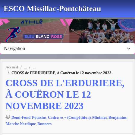
Panneau de gestion des cookies
ESCO Missillac-Pontchâteau
Accueil
CROSS de l'ERDURIERE, à Couëron le 12 novembre 2023
CROSS DE L'ERDURIERE,
À COUËRON LE 12
NOVEMBRE 2023
Demi-Fond
Poussins
Cadets et + (Compétition)
Minimes
Benjamins
Marche Nordique
Runners