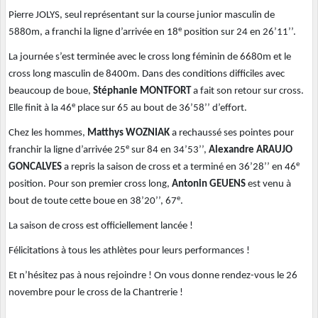
Pierre JOLYS, seul représentant sur la course junior masculin de
e
5880m, a franchi la ligne d’arrivée en 18
position sur 24 en 26’11’’.
La journée s’est terminée avec le cross long féminin de 6680m et le
cross long masculin de 8400m. Dans des conditions difficiles avec
beaucoup de boue,
Stéphanie MONTFORT
a fait son retour sur cross.
e
Elle finit à la 46
place sur 65 au bout de 36’58’’ d’effort.
Chez les hommes,
Matthys WOZNIAK
a rechaussé ses pointes pour
e
franchir la ligne d’arrivée 25
sur 84 en 34’53’’,
Alexandre ARAUJO
e
GONCALVES
a repris la saison de cross et a terminé en 36’28’’ en 46
position. Pour son premier cross long,
Antonin GEUENS
est venu à
e
bout de toute cette boue en 38’20’’, 67
.
La saison de cross est officiellement lancée !
Félicitations à tous les athlètes pour leurs performances !
Et n’hésitez pas à nous rejoindre ! On vous donne rendez-vous le 26
novembre pour le cross de la Chantrerie !