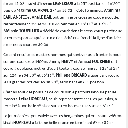
e
86 en 15’02’’, suivi d’
Ewenn LIGNEREUX
à la 25
position en 16’20’’
e
puis de
Maxime QUARAN
, 27
en 16’32’’. Côté féminines,
Araminta
EARL-ANSTEE
et
Ana LE BAIL
ont terminé ce cross au coude à coude,
e
e
respectivement 23
et 24
sur 46 femmes en 19’11’’ et 19’13’’.
Mélanie TOUPILLIER
a décidé de courir dans le cross-court plutôt que
la course sport adapté, elle n’a rien lâché et a franchi la ligne d’arrivée
de ce cross court en 30’36’’.
Ce sont ensuite les masters hommes qui sont venus affronter la boue
sur une course de 8400m.
Jimmy HERVY
et
Arnaud FOURNIER
ont
e
e
couru à quelques mètres d’écart toute la course, finissant 25
et 27
sur 124, en 34’58’’ et 35’11’’.
Philippe BRICARD
a quant à lui couru
e
les 4 grandes boucles en 38’23’’, terminant en 69
position.
C’est au tour des poussins de courir sur le parcours labouré par les
masters.
Leika HOAREAU
, seule représentante chez les poussins, a
e
terminé à une belle 9
place sur 90 en bouclant 1350m en 6’15’’.
La journée s’est poursuivie avec les benjamines qui ont couru 2660m
.
e
Liyah HOAREAU
a fait une belle course en terminant 6
sur 89 en