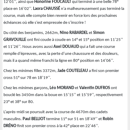
e
12’01’’, ainsi que
Honorine FOUCAULT
qui terminé à une belle 78
place en 16’02’’.
Laora CHAUSSÉ
n’a malheureusement pas terminé la
course, mais elle compte bien revenir en force lors des prochaines
échéances où elle s’est empressée de s’inscrire !
Du côté des benjamins, 2662m,
Nino RABARDEL
et
Simon
e
e
GRAVOUILLE
ont fini coude à coude en 14
et 15
position en 11’25’’
et 11’26’’. Nous avons aussi
Axel DOUAUD
qui a fait une course
remplie d’épreuves, avec la perte d’une chaussure et des douleurs,
e
mais il a quand même franchi la ligne en 80
position en 14’06’’.
Chez les minimes filles 3372m,
Jade COUTELEAU
a fini son premier
e
cross 51
sur 78 en 18’19’’.
Chez les minimes garçons
, Léo MORAND
et
Valentin DUFROS
ont
bouclé les 3450m dans la boue en 15’15’’ et 15’59’’, respectivement
e
e
23
et 38
sur 80.
L’après-midi se poursuit avec la course de 4670m des cadets
e
masculins.
Paul BELLIOT
termine 11
sur 51 en 18’49’’ et
Robin
e
DRÉNO
finit son premier cross à la 42
place en 22’46’’.