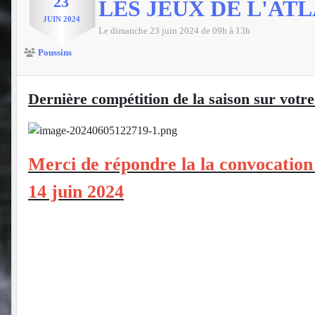
23
LES JEUX DE L'AT
JUIN
2024
Le
dimanche
23
juin
2024
de 09h à 13h
Poussins
Dernière compétition de la saison sur votr
Merci de répondre la la convocation
14 juin 2024