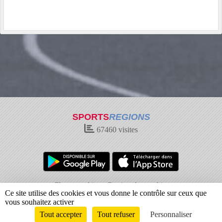
SPORTS
REGIONS
67460
visites
Charte cookies
Gestion des cookies
Ce site utilise des cookies et vous donne le contrôle sur ceux que
Informations légales
Signaler un contenu inapproprié
vous souhaitez activer
Tout accepter
Tout refuser
Personnaliser
Envie de participer ?
Connexion