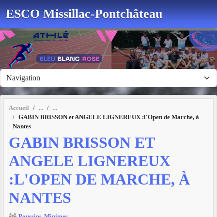
Panneau de gestion des cookies
ESCO Missillac-Pontchâteau
Accueil
GABIN BRISSON et ANGELE LIGNEREUX :l'Open de Marche, à
Nantes
GABIN BRISSON ET
ANGELE LIGNEREUX
:L'OPEN DE MARCHE, À
NANTES
Poussins
Minimes