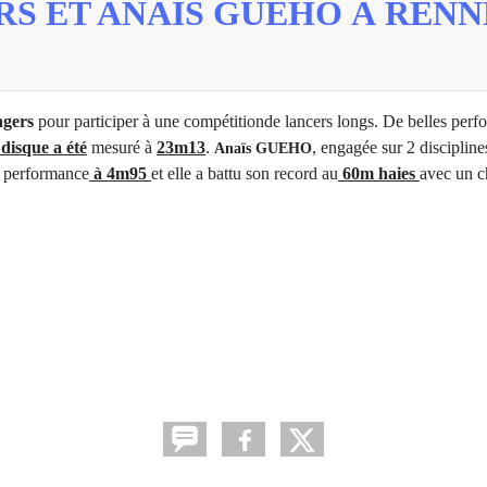
S ET ANAÏS GUEHO À RENN
gers
pour participer à une compétitionde lancers longs. De belles per
 disque a été
mesuré à
23m13
.
, engagée sur 2 disciplines
Anaïs GUEHO
ne performance
à 4m95
et elle a battu son record au
60m haies
avec un 