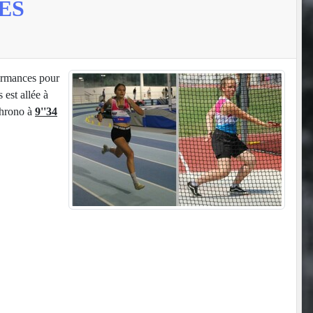
ES
formances pour
 est allée à
chrono à
9''34