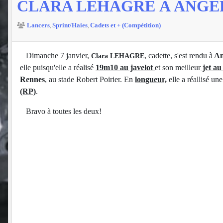
CLARA LEHAGRE À ANGER
Lancers
Sprint/Haies
Cadets et + (Compétition)
Dimanche 7 janvier,
, cadette, s'est rendu à
An
Clara LEHAGRE
elle puisqu'elle a réalisé
19m10 au javelot
et son meilleur
jet au
Rennes
, au stade Robert Poirier. En
longueur,
elle a réallisé u
(RP)
.
Bravo à toutes les deux!