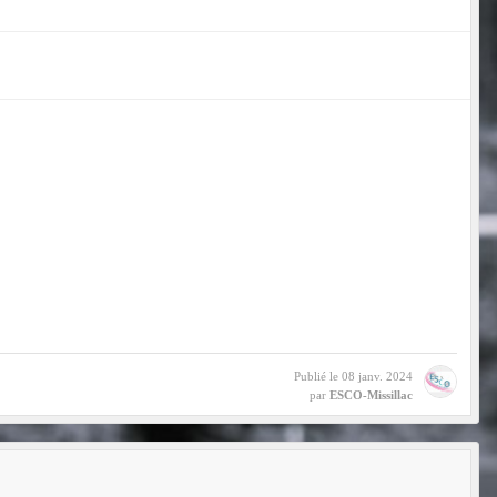
Publié le
08 janv. 2024
par
ESCO-Missillac