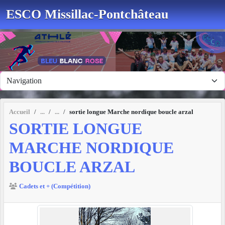
Panneau de gestion des cookies
ESCO Missillac-Pontchâteau
Accueil
sortie longue Marche nordique boucle arzal
SORTIE LONGUE
MARCHE NORDIQUE
BOUCLE ARZAL
Cadets et + (Compétition)