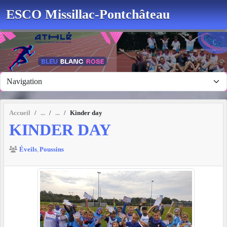
Panneau de gestion des cookies
ESCO Missillac-Pontchâteau
Accueil
Kinder day
KINDER DAY
Éveils
Poussins